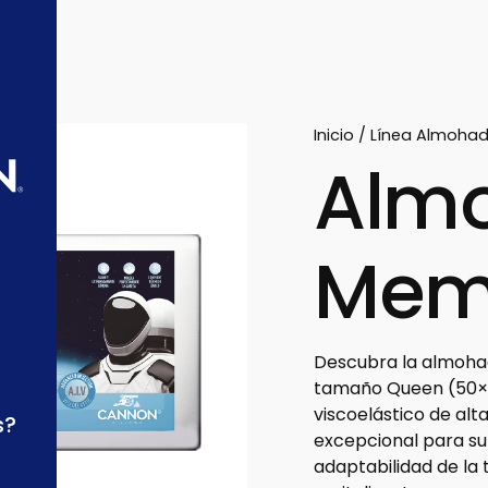
Inicio
/
Línea Almoha
Alm
Memo
Descubra la almohad
tamaño Queen (50×7
viscoelástico de al
s?
excepcional para su
adaptabilidad de la