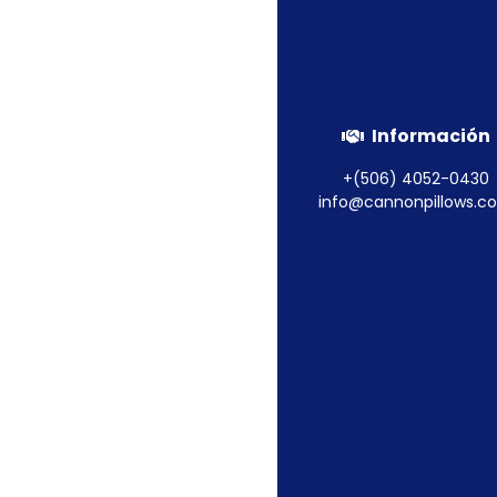
Información
+(506) 4052-0430
info@cannonpillows.c
Descripción
Inf
En Cannon Pillows, 
diseñada para brind
descanso en un sant
Product