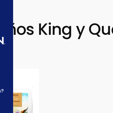
ños King y Qu
s?