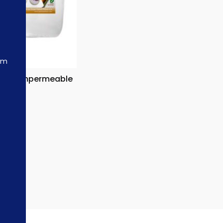
om
hada Impermeable