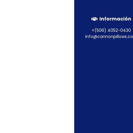
Información
+(506) 4052-0430
info@cannonpillows.c
Protector de Almo
Claritin
Leer más