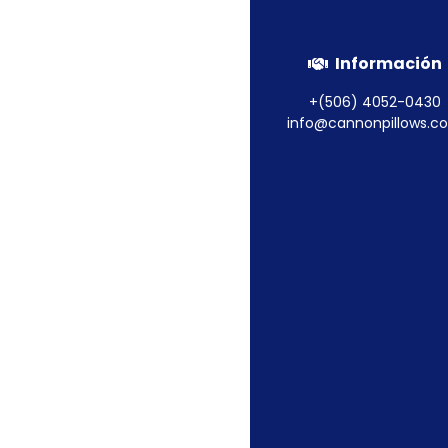
Información
Almohada Sweet D
+(506) 4052-0430
info@cannonpillows.c
Leer más