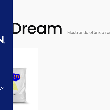
t Dream
Mostrando el único re
s?