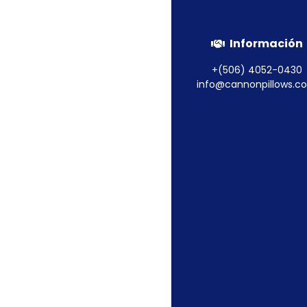
Información
+(506) 4052-0430
info@cannonpillows.c
Protector de Colc
Leer más