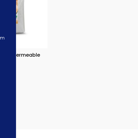
om
hón Impermeable