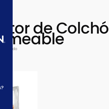
ector de Colch
rmeable
resultado
s?