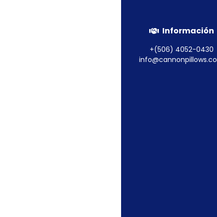
Información
Cubrecama Duvet
+(506) 4052-0430
info@cannonpillows.c
Leer más