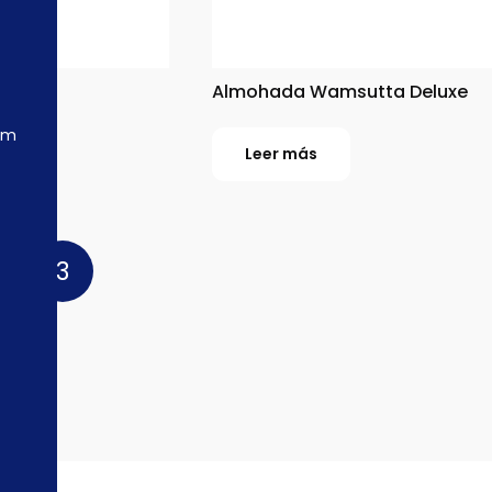
ta
Almohada Wamsutta Deluxe
om
Leer más
ión
2
3
s