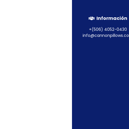
Información
Almohada Wamsut
+(506) 4052-0430
info@cannonpillows.c
Leer más
Paginac
1
de
entrada