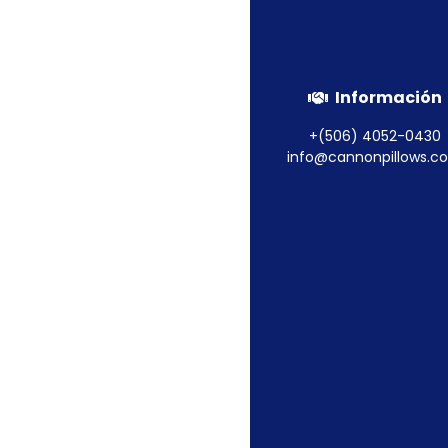
Alfombra de Baño
Información
+(506) 4052-0430
Leer más
info@cannonpillows.c