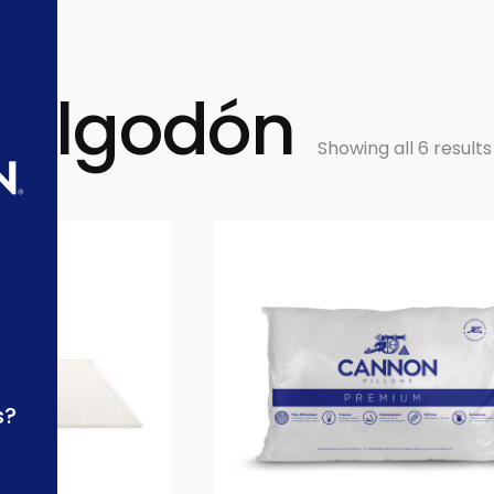
 algodón
Showing all 6 results
s?