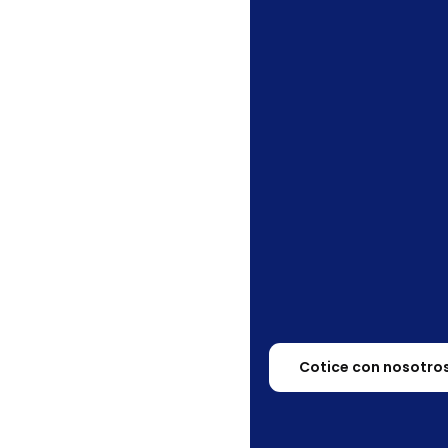
Bata de Baño Wams
Leer más
Cotice con nosotro